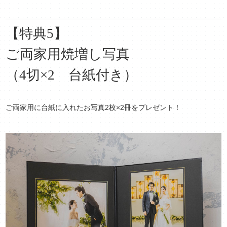
【特典5】
ご両家用焼増し写真
（4切×2 台紙付き）
ご両家用に台紙に入れたお写真2枚×2冊をプレゼント！