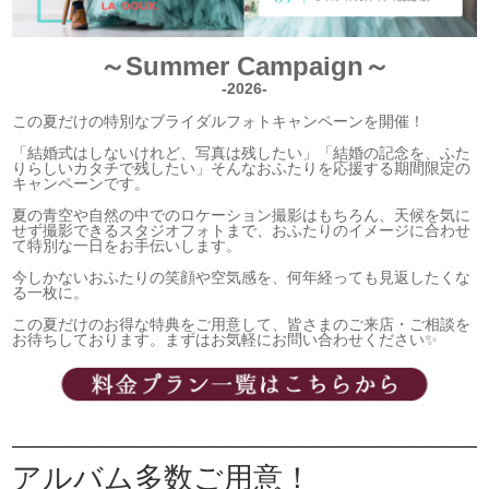
～Summer Campaign～
-2026-
この夏だけの特別なブライダルフォトキャンペーンを開催！
「結婚式はしないけれど、写真は残したい」「結婚の記念を、ふた
りらしいカタチで残したい」そんなおふたりを応援する期間限定の
キャンペーンです。
夏の青空や自然の中でのロケーション撮影はもちろん、天候を気に
せず撮影できるスタジオフォトまで、おふたりのイメージに合わせ
て特別な一日をお手伝いします。
今しかないおふたりの笑顔や空気感を、何年経っても見返したくな
る一枚に。
この夏だけのお得な特典をご用意して、皆さまのご来店・ご相談を
お待ちしております。まずはお気軽にお問い合わせください✨
アルバム多数ご用意！