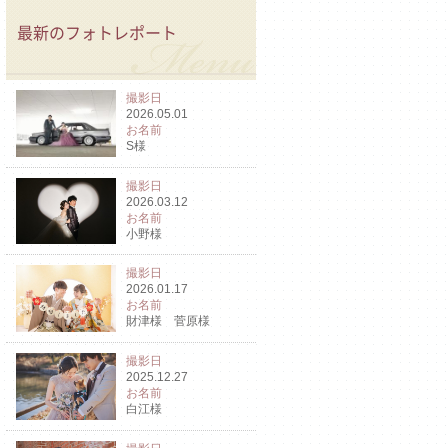
最新のフォトレポート
撮影日
2026.05.01
お名前
S様
撮影日
2026.03.12
お名前
小野様
撮影日
2026.01.17
お名前
財津様 菅原様
撮影日
2025.12.27
お名前
白江様