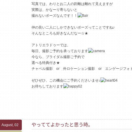
写真では、わりとお二人の距離は離れて見えますが
実際は、かなーり寄らないと
撮れないポーズなんです！！
仲の良い二人にしかできないポーズってことですね♪
そんなところも好きなんだなー☆★
アトリエラドゥーでは、
毎日、撮影ご予約を承っております
今なら、ブライダル撮影ご予約で
選べる特典付き★
チャペル撮影 or 外ロケーション撮影 or エンゲージフォ
ぜひぜひ、この機会にご予約くださいませ♪
お待ちしております
やっててよかったと思う時。
August, 02