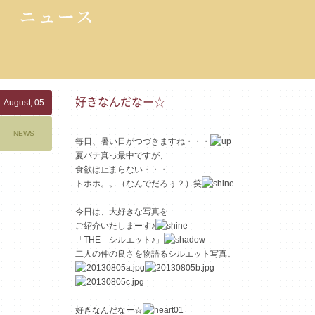
好きなんだなー☆
August, 05
NEWS
毎日、暑い日がつづきますね・・・
夏バテ真っ最中ですが、
食欲は止まらない・・・
トホホ。。（なんでだろぅ？）笑
今日は、大好きな写真を
ご紹介いたしまーす♪
「THE シルエット♪」
二人の仲の良さを物語るシルエット写真。
好きなんだなー☆