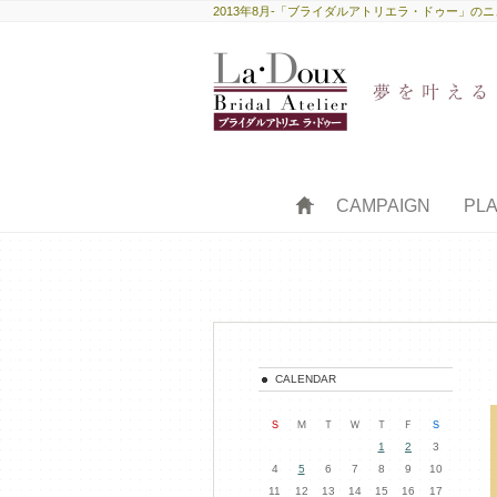
2013年8月-「ブライダルアトリエラ・ドゥー」
HOME
CAMPAIGN
PL
CALENDAR
Ｓ
Ｍ
Ｔ
Ｗ
Ｔ
Ｆ
Ｓ
1
2
3
4
5
6
7
8
9
10
11
12
13
14
15
16
17