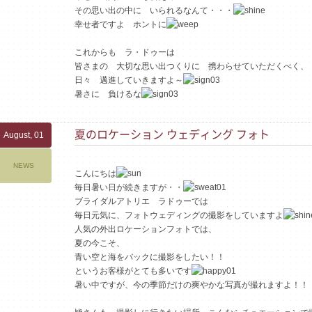
その思い出の中に いられるなんて・・・
幸せ者ですよ ホントに
これからも ラ・ドゥーは
皆さまの 大切な思い出つくりに 携わらせていただくべく、
日々 邁進していきますよ～
暑さに 負けるな
夏のロケーション ウェディング フォト
August, 01
NEWS
こんにちは
毎日暑い日が続きますが・・
ブライダルアトリエ ラドゥーでは
毎日元気に、フォトウェディングの撮影をしていますよ
人気の外出ロケーションフォトでは、
夏の今こそ、
青い空と海をバックに撮影をしたい！！
というお客様がとても多いです
暑い中ですが、今の季節だけの爽やかな写真が撮れますよ！！