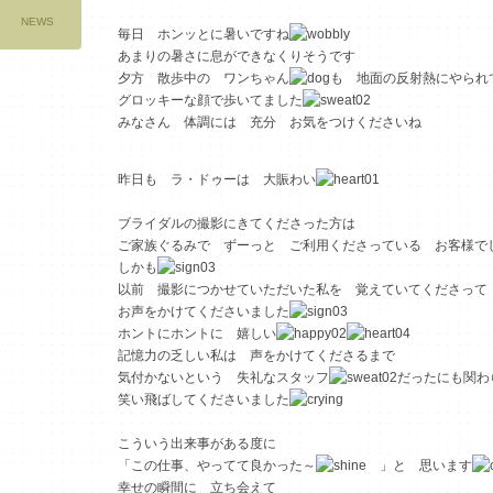
NEWS
毎日 ホンッとに暑いですね
あまりの暑さに息ができなくりそうです
夕方 散歩中の ワンちゃん
も 地面の反射熱にやられ
グロッキーな顔で歩いてました
みなさん 体調には 充分 お気をつけくださいね
昨日も ラ・ドゥーは 大賑わい
ブライダルの撮影にきてくださった方は
ご家族ぐるみで ずーっと ご利用くださっている お客様で
しかも
以前 撮影につかせていただいた私を 覚えていてくださって
お声をかけてくださいました
ホントにホントに 嬉しい
記憶力の乏しい私は 声をかけてくださるまで
気付かないという 失礼なスタッフ
だったにも関わ
笑い飛ばしてくださいました
こういう出来事がある度に
「この仕事、やってて良かった～
」と 思います
幸せの瞬間に 立ち会えて